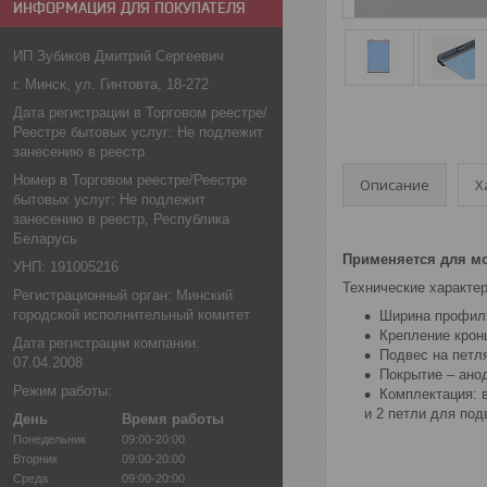
ИНФОРМАЦИЯ ДЛЯ ПОКУПАТЕЛЯ
ИП Зубиков Дмитрий Сергеевич
г. Минск, ул. Гинтовта, 18-272
Дата регистрации в Торговом реестре/
Реестре бытовых услуг: Не подлежит
занесению в реестр
Номер в Торговом реестре/Реестре
Описание
Х
бытовых услуг: Не подлежит
занесению в реестр, Республика
Беларусь
Применяется для мо
УНП: 191005216
Технические характер
Регистрационный орган: Минский
городской исполнительный комитет
Ширина профил
Крепление крон
Дата регистрации компании:
Подвес на петл
07.04.2008
Покрытие – ано
Режим работы:
Комплектация: 
и 2 петли для под
День
Время работы
Понедельник
09:00-20:00
Вторник
09:00-20:00
Среда
09:00-20:00