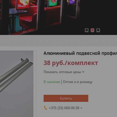
1
2
3
Алюминиевый подвесной профил
38
руб.
/комплект
Показать оптовые цены
В наличии
Оптом и в розницу
Купить
+375 (33) 669-09-39