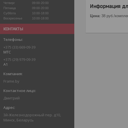
Четверг
09:00-20:00
Информация дл
Пятница
09:00-20:00
Суббота
10:00-18:00
Цена:
38
руб.
/компле
Воскресенье
10:00-18:00
КОНТАКТЫ
+375 (33) 669-09-39
MTC
+375 (29) 979-09-39
A1
Frame.by
Дмитрий
3й-Железнодорожный пер. д10,
Минск, Беларусь