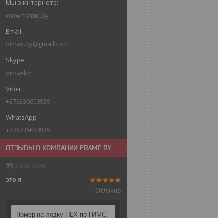
www.frame.by
dimax.by@gmail.com
dimaxby
+375336690939
+375336690939
ОТЗЫВЫ О КОМПАНИИ FRAME.BY
20.07.2026
это я
Отлично
Номер на лодку ПВХ по ГИМС,