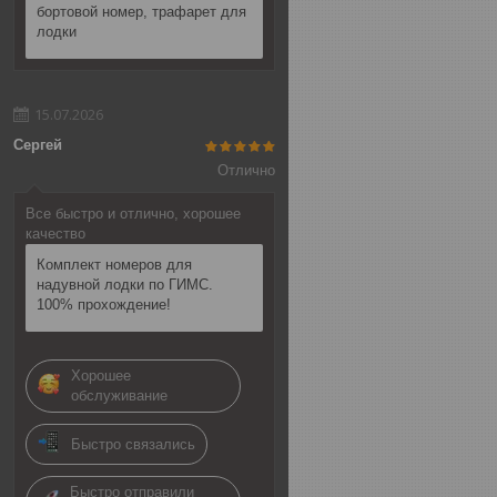
бортовой номер, трафарет для
лодки
15.07.2026
Сергей
Отлично
Все быстро и отлично, хорошее
качество
Комплект номеров для
надувной лодки по ГИМС.
100% прохождение!
Хорошее
обслуживание
Быстро связались
Быстро отправили