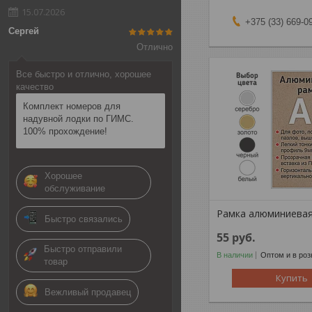
15.07.2026
+375 (33) 669-0
Сергей
Отлично
Все быстро и отлично, хорошее
качество
Комплект номеров для
надувной лодки по ГИМС.
100% прохождение!
Хорошее
обслуживание
Рамка алюминиевая
Быстро связались
55
руб.
Быстро отправили
В наличии
Оптом и в роз
товар
Купить
Вежливый продавец