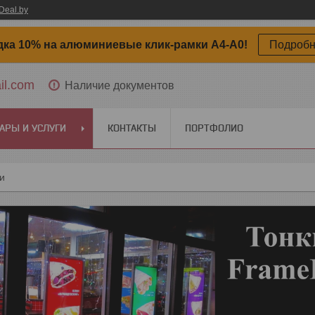
Deal.by
дка 10% на алюминиевые клик-рамки А4-А0!
Подроб
il.com
Наличие документов
АРЫ И УСЛУГИ
КОНТАКТЫ
ПОРТФОЛИО
ги