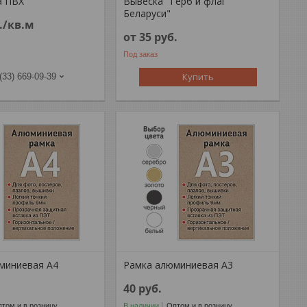
а ПВХ
Вывеска "Герб и флаг
Беларуси"
.
/кв.м
от 35
руб.
Под заказ
Купить
(33) 669-09-39
миниевая А4
Рамка алюминиевая А3
40
руб.
том и в розницу
В наличии
Оптом и в розницу