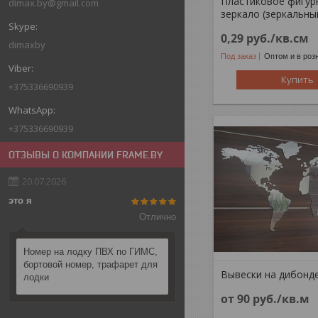
Пластиковое фигур
dimax.by@gmail.com
зеркало (зеркальны
0,29
руб.
/кв.см
dimaxby
Под заказ
Оптом и в роз
Купить
+375336690939
+375336690939
ОТЗЫВЫ О КОМПАНИИ FRAME.BY
20.07.2026
это я
Отлично
Номер на лодку ПВХ по ГИМС,
бортовой номер, трафарет для
Вывески на дибонд
лодки
от 90
руб.
/кв.м