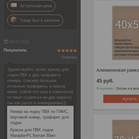
Актуальная цена
Товар был в наличии
30.05.2026
Покупатель
Отлично
Алюминиевая рамка
Здравствуйте, купил краску для
лодки ПВХ и два трафарета
45
руб.
номера, спасибо большое,
отличные трафареты, и краску
В наличии
Оптом и в роз
нанес губкой что шла в комплекте)
оставил сушиться на две недели)
Купить
так как уехал в командировку))
Номер на лодку ПВХ по ГИМС,
бортовой номер, трафарет для
лодки
Краска для ПВХ лодок
MaraplanPL Белая 30мл