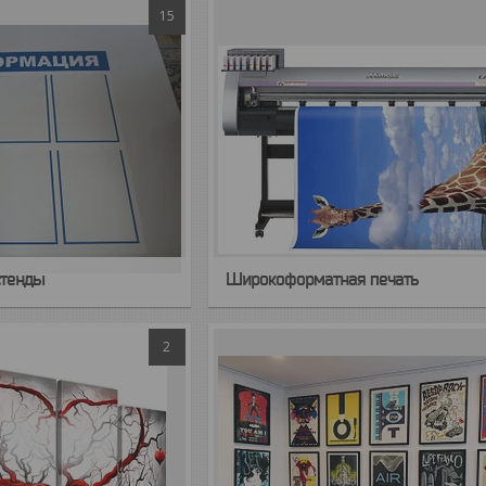
15
тенды
Широкоформатная печать
2