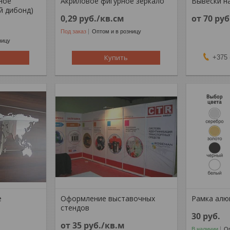
ное
Акриловое фигурное зеркало
Вывески н
й дибонд)
0,29
руб.
/кв.см
от 70
руб
Под заказ
Оптом и в розницу
ницу
Купить
+375 
е
Оформление выставочных
Рамка алю
стендов
30
руб.
от 35
руб.
/кв.м
В наличии
Оп