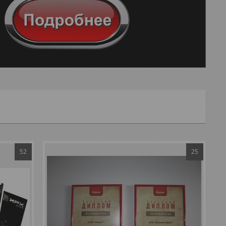
52
25