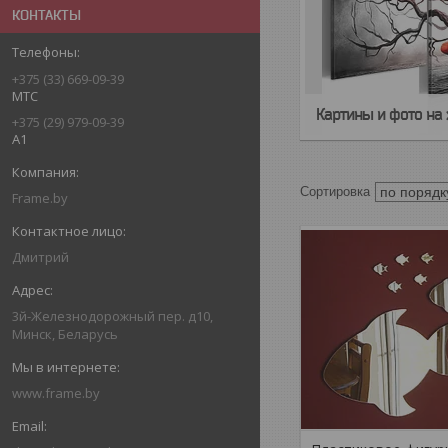
КОНТАКТЫ
+375 (33) 669-09-39
MTC
Картины и фото на 
+375 (29) 979-09-39
A1
Frame.by
Дмитрий
3й-Железнодорожный пер. д10,
Минск, Беларусь
www.frame.by