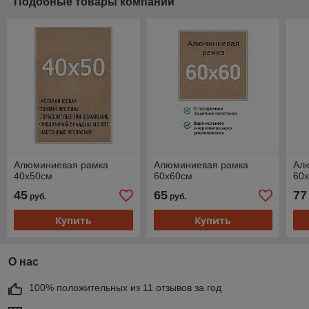
Подобные товары компании
Алюминиевая рамка
Алюминиевая рамка
Ал
40x50см
60x60см
60
45
65
77
руб.
руб.
Купить
Купить
О нас
100% положительных из 11 отзывов за год