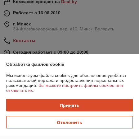
Компания продает на
Deal.by
Работает с 16.06.2010
г. Минск
3й-Железнодорожный пер. д10, Минск, Беларусь
Контакты
Сегодня работает с 09:00 до 20:00
Показать весь график работы
Обработка файлов cookie
Мы используем файлы cookies для обеспечения удобства
Отзывы о магазине
пользователей портала и предоставления персональных
рекомендаций.
Вы можете настроить файлы cookies или
42 отзывов за всё время
отключить их.
это я
20.07.2026
Принять
Отлично
Отклонить
Сергей
15.07.2026
Отлично