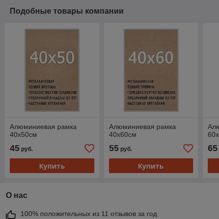
Подобные товары компании
Алюминиевая рамка
Алюминиевая рамка
Ал
40x50см
40x60см
60
45
55
65
руб.
руб.
Купить
Купить
О нас
100% положительных из 11 отзывов за год