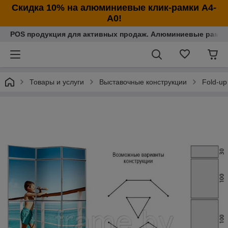
Cкидка 10% на алюминиевые клик-рамки А4-
А0!
POS продукция для активных продаж. Алюминиевые рамки
Товары и услуги
Выставочные конструкции
Fold-up