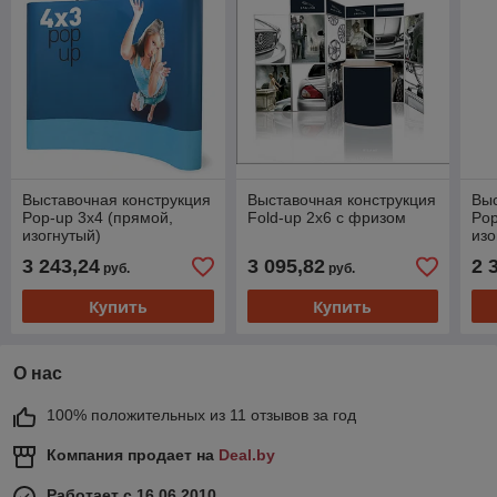
Выставочная конструкция
Выставочная конструкция
Выс
Pop-up 3х4 (прямой,
Fold-up 2х6 с фризом
Pop
изогнутый)
изо
3 243,24
3 095,82
2 
руб.
руб.
Купить
Купить
О нас
100% положительных из 11 отзывов за год
Компания продает на
Deal.by
Работает с 16.06.2010