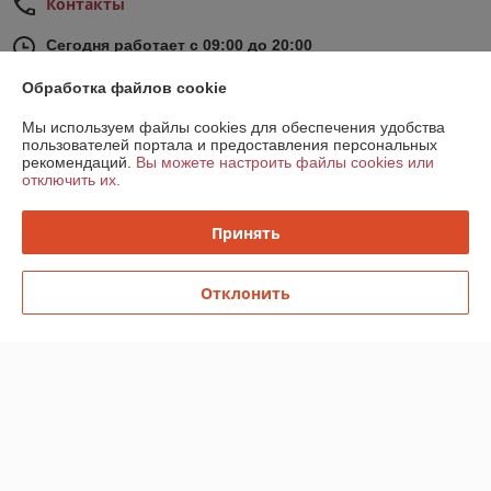
Контакты
Сегодня работает с 09:00 до 20:00
Показать весь график работы
Обработка файлов cookie
Мы используем файлы cookies для обеспечения удобства
Отзывы о магазине
пользователей портала и предоставления персональных
рекомендаций.
Вы можете настроить файлы cookies или
42 отзывов за всё время
отключить их.
это я
20.07.2026
Принять
Отлично
Отклонить
Сергей
15.07.2026
Отлично
Все быстро и отлично, хорошее качество
Показать все отзывы