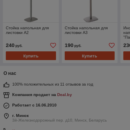
Стойка напольная для
Стойка напольная для
Ин
листовки А2
листовки А3
на
"Па
240
190
23
руб.
руб.
Купить
Купить
О нас
100% положительных из 11 отзывов за год
Компания продает на
Deal.by
Работает с 16.06.2010
г. Минск
3й-Железнодорожный пер. д10, Минск, Беларусь