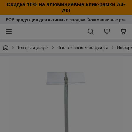
Cкидка 10% на алюминиевые клик-рамки А4-
А0!
POS продукция для активных продаж. Алюминиевые рамки
Товары и услуги
Выставочные конструкции
Информ