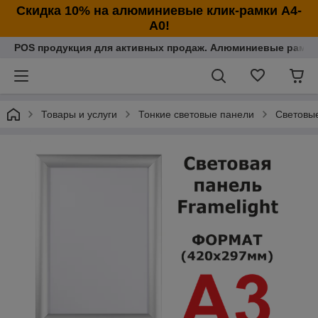
Cкидка 10% на алюминиевые клик-рамки А4-
А0!
POS продукция для активных продаж. Алюминиевые рамки
Товары и услуги
Тонкие световые панели
Световы